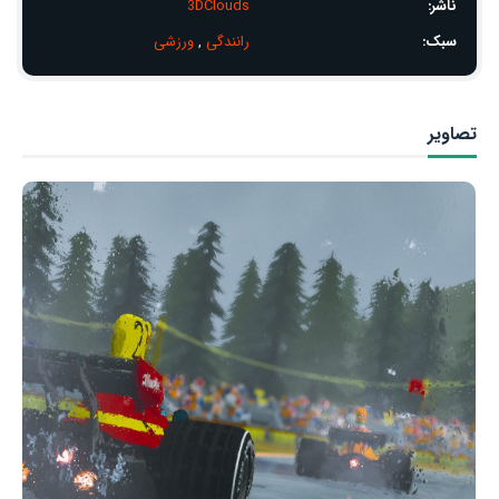
ناشر:
3DClouds
سبک:
رانندگی
,
ورزشی
تصاویر