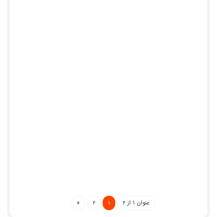
عنوان ۱ از ۲
۱
۲
»