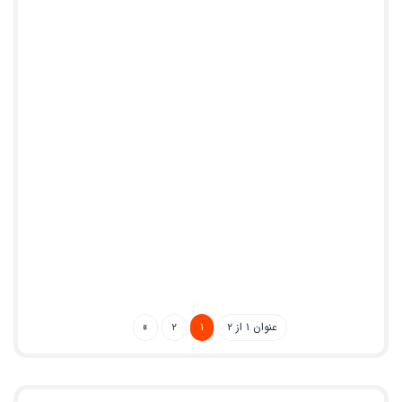
عنوان ۱ از ۲
۱
۲
»