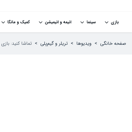
بازی
سینما
انیمه و انیمیشن
کمیک و مانگا
صفحه خانگی
>
ویدیوها
>
تریلر و گیم‌پلی
>
تماشا کنید: بازی Reigns: The Witcher منتشر شد، اما نه توسط CDPR