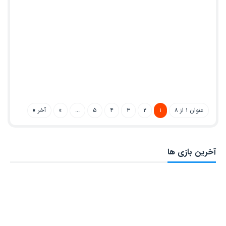
عنوان ۱ از ۸
۱
۲
۳
۴
۵
...
»
آخر »
آخرین بازی ها