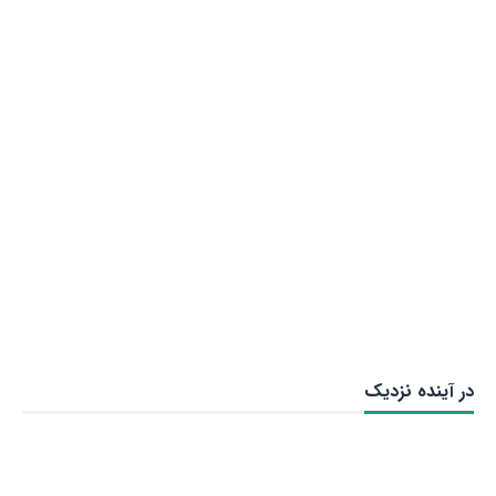
در آینده نزدیک