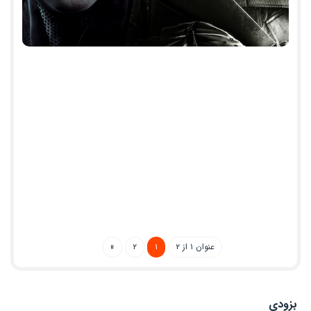
عنوان ۱ از ۲
۱
۲
»
بزودی