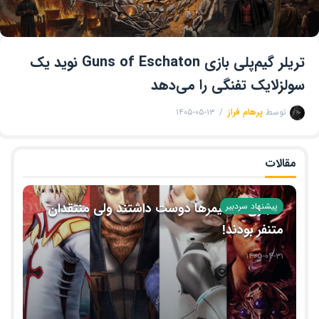
تریلر گیم‌پلی بازی Guns of Eschaton نوید یک
سولزلایک تفنگی را می‌دهد
توسط
پرهام فراز
۱۴۰۵-۰۵-۱۳
مقالات
۱۰ بازی‌ که گیمرها دوست داشتند ولی منتقدان
پیشنهاد سردبیر
متنفر بودند!
۱۴۰۵-۰۴-۳۱