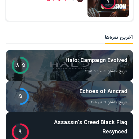
۷
آخرین نمره‌ها
Halo: Campaign Evolved
۸.۵
تاریخ انتشار:
۰۶ مرداد ۱۴۰۵
Echoes of Aincrad
۵
تاریخ انتشار:
۱۹ تیر ۱۴۰۵
Assassin’s Creed Black Flag
۹
Resynced