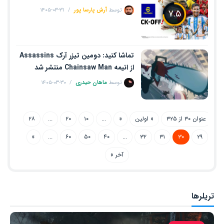
توسط
آرش پارسا پور
۱۴۰۵-۰۳-۳۱
۷.۵
تماشا کنید: دومین تیزر آرک Assassins
از انیمه Chainsaw Man منتشر شد
توسط
ماهان حیدری
۱۴۰۵-۰۳-۳۰
عنوان ۳۰ از ۳۲۵
« اولین
«
...
۱۰
۲۰
...
۲۸
»
...
۶۰
۵۰
۴۰
...
۳۲
۳۱
۳۰
۲۹
آخر »
تریلرها