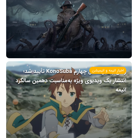
زمان پخش فصل چهارم KonoSuba تأیید شد؛
اخبار انیمه و انیمیشن
انتشار یک ویدیوی ویژه به‌مناسبت دهمین سالگرد
انیمه