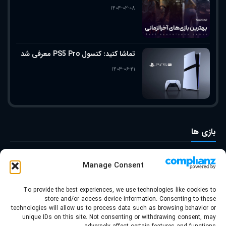
۱۴۰۴-۰۲-۰۸
تماشا کنید: کنسول PS5 Pro معرفی شد
۱۴۰۳-۰۶-۲۱
بازی ها
تماس با ما
Manage Consent
درباره ما
To provide the best experiences, we use technologies like cookies to
store and/or access device information. Consenting to these
technologies will allow us to process data such as browsing behavior or
unique IDs on this site. Not consenting or withdrawing consent, may