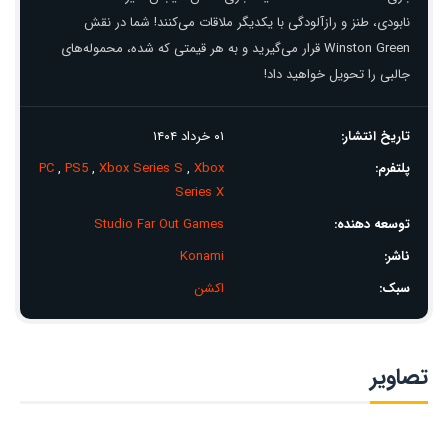
نابودی، طنز و رازآلودگی با یکدیگر ملاقات می‌کنند! شما در نقش
Winston Green قرار می‌گیرید و به هر قیمتی که شده، محموله‌های
جالبی را تحویل خواهید داد!
تاریخ انتشار:
۰۱ خرداد ۱۴۰۴
پلتفرم:
Xbox
,
Xbox Series S
,
PS5
,
PC
Series X
توسعه دهنده:
Studio Far Out Games
ناشر:
Konami
سبک:
اکشن
تصاویر