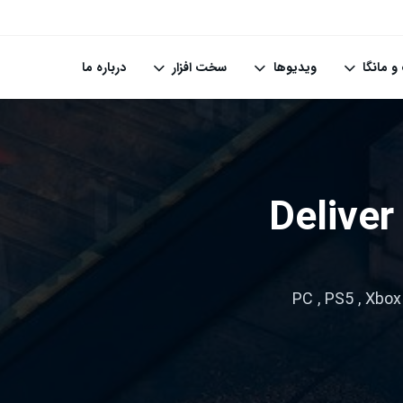
و مانگا
ویدیوها
سخت افزار
درباره ما
Deliver
PC
,
PS5
,
Xbox