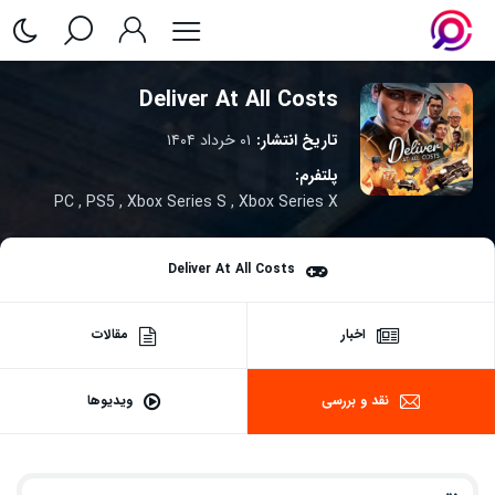
Deliver At All Costs
تاریخ انتشار:
۰۱ خرداد ۱۴۰۴
پلتفرم:
PC
,
PS5
,
Xbox Series S
,
Xbox Series X
Deliver At All Costs
اخبار
مقالات
نقد و بررسی
ویدیوها