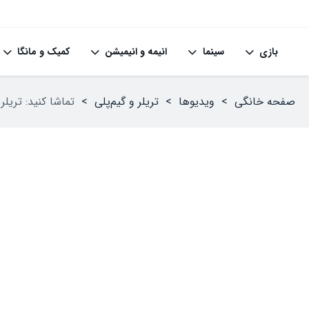
بازی
سینما
انیمه و انیمیشن
کمیک و مانگا
صفحه خانگی
>
ویدیوها
>
تریلر و گیم‌پلی
>
تماشا کنید: تریلر تازه بازی Unknown 9: Awakening حس ترک