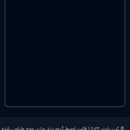
© کپی رایت ۲۰۲۲ | قالب توسط گروه برند سازی موج طراحی شده - کلیه حقوق محفوظ است | برای وردپرس طراحی شده است