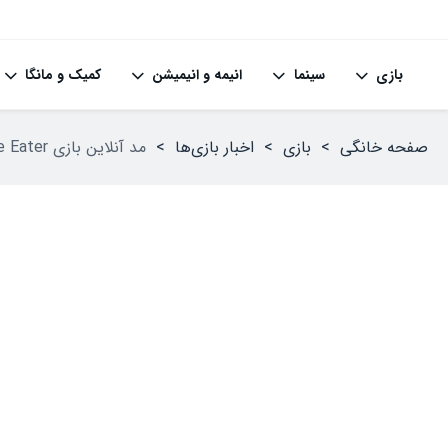
بازی
سینما
انیمه و انیمیشن
کمیک و مانگا
صفحه خانگی
>
بازی
>
اخبار بازی‌ها
>
مد آنلاین بازی Metal Gear Solid Delta: Snake Eater با نام FOX HUNT باز می‌گردد