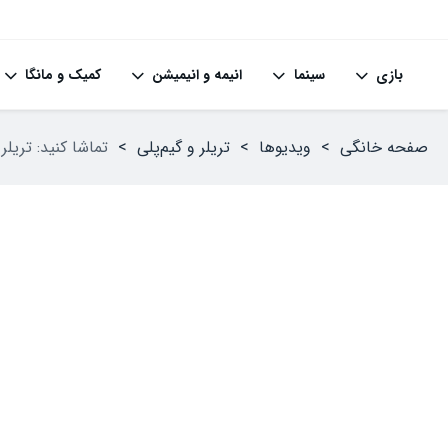
بازی
سینما
انیمه و انیمیشن
کمیک و مانگا
صفحه خانگی
>
ویدیوها
>
تریلر و گیم‌پلی
>
تماشا کنید: تریلر تازه بازی Assassin’s Creed Shadows بهب