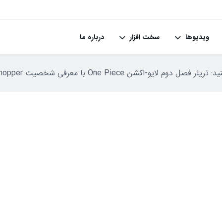
ویدیوها
سخت افزار
درباره ما
صل دوم لایو-اکشن One Piece با معرفی شخصیت Chopper همراه است؛ پخش در سال ۲۰۲۶