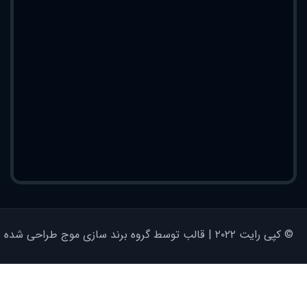
© کپی رایت ۲۰۲۲ | قالب توسط گروه برند سازی موج طراحی شده - کلیه حقوق محفوظ است | برای وردپرس طراحی شده است