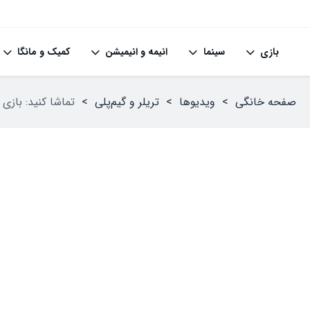
بازی
سینما
انیمه و انیمیشن
کمیک و مانگا
صفحه خانگی
>
ویدیوها
>
تریلر و گیم‌پلی
>
تماشا کنید: بازی Lies of P: Overture معرفی شد؛ عرضه در تابستان ۲۰۲۵