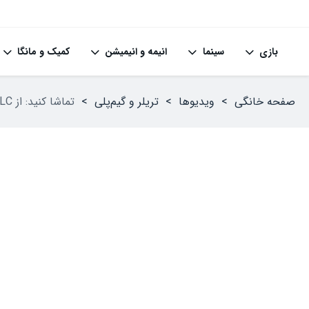
بازی
سینما
انیمه و انیمیشن
کمیک و مانگا
صفحه خانگی
>
ویدیوها
>
تریلر و گیم‌پلی
>
تماشا کنید: از DLC جدید بازی Hearts of Iron 4 با نام Graveyard of Empires رونمایی شد