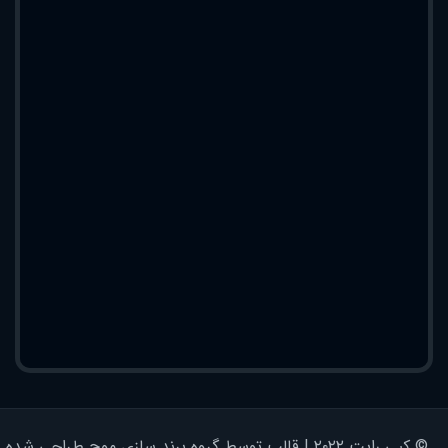
© کپی رایت ۲۰۲۲ | قالب توسط گروه برند سازی موج طراحی شده - کلیه حقوق محفوظ است | برای وردپرس طراحی شده است