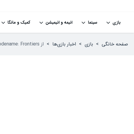
بازی
سینما
انیمه و انیمیشن
کمیک و مانگا
صفحه خانگی
>
بازی
>
اخبار بازی‌ها
>
از Codename: Frontiers برای بازی Destiny 2 رونمایی شد؛ دو گسترش‌دهنده در سال ۲۰۲۵ و چهار به‌روزرسانی بزرگ