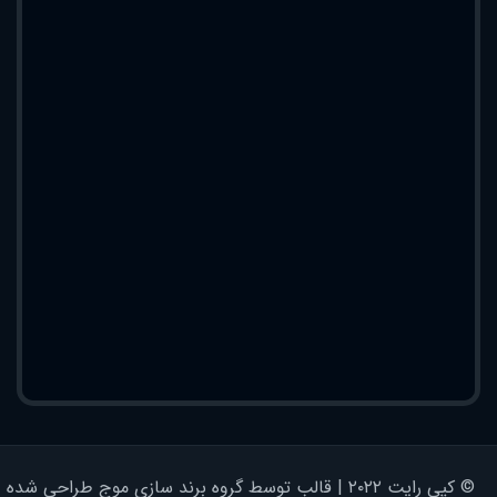
© کپی رایت ۲۰۲۲ | قالب توسط گروه برند سازی موج طراحی شده - کلیه حقوق محفوظ است | برای وردپرس طراحی شده است