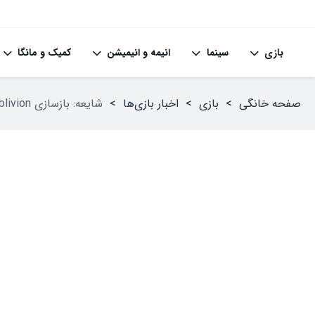
بازی
سینما
انیمه و انیمیشن
کمیک و مانگا
صفحه خانگی
>
بازی
>
اخبار بازی‌ها
>
شایعه: بازسازی The Elder Scrolls IV: Oblivion با موتور Unreal Engine 5 می‌تواند در دست ساخت باشد