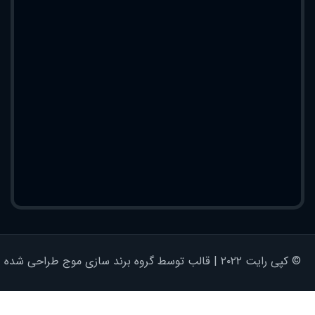
© کپی رایت ۲۰۲۲ | قالب توسط گروه برند سازی موج طراحی شده - کلیه حقوق محفوظ است | برای وردپرس طراحی شده است