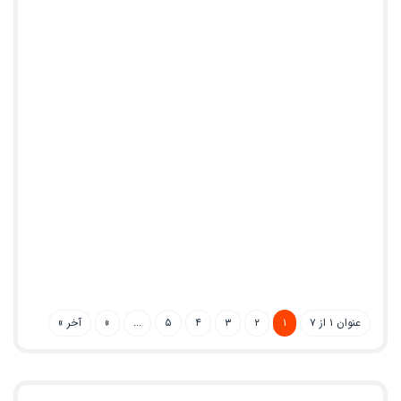
عنوان ۱ از ۷
۱
۲
۳
۴
۵
...
»
آخر »