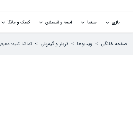
بازی
سینما
انیمه و انیمیشن
کمیک و مانگا
صفحه خانگی
>
ویدیوها
>
تریلر و گیم‌پلی
>
تماشا کنید: معرفی بازی MindsEye؛ ترکیبی از 2077