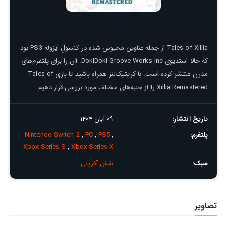
Tales of Xillia از جمله عناوین محبوس شده در کنسولِ ایزوله PS3 بود
که حالا استدیوی DokiDoki Groove Works Inc. آن را برای پلتفرم‌های
مدرن منتشر کرده است. با کریتیک‌لنز همراه باشید تا بازی Tales of
Xillia Remastered را از جنبه‌های مختلف مورد بررسی قرار دهیم.
تاریخ انتشار:
۰۹ آبان ۱۴۰۴
پلتفرم:
,
PS5
,
PC
,
Nintendo Switch 2
Xbox Series S
,
Xbox Series X
سبک:
نقش آفرینی
تصاویر