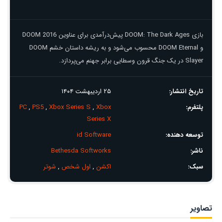
بازی DOOM: The Dark Ages پیش‌درآمدی برای عناوین DOOM 2016
و DOOM Eternal محسوب می‌شود و به ریشه داستان خشم DOOM
Slayer در یک جنگ قرون وسطایی برابر جهنم می‌پردازد.
تاریخ انتشار:
۲۵ اردیبهشت ۱۴۰۴
پلتفرم:
Xbox
,
Xbox Series S
,
PS5
,
PC
Series X
توسعه دهنده:
id Software
ناشر:
Bethesda Softworks
سبک:
اکشن
,
اول شخص
,
شوتر
تصاویر