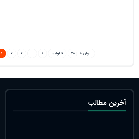
عنوان ۸ از ۲۸
« اولین
«
...
۶
۷
۸
آخرین مطالب