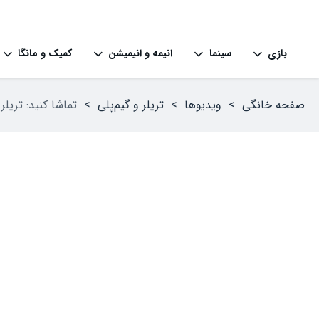
بازی
سینما
انیمه و انیمیشن
کمیک و مانگا
صفحه خانگی
>
ویدیوها
>
تریلر و گیم‌پلی
>
تماشا کنید: تریلر جدید بازی Where Winds Meet دنیا