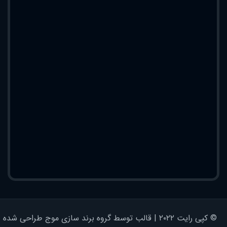
© کپی رایت ۲۰۲۲ | قالب توسط گروه برند سازی موج طراحی شده - کلیه حقوق محفوظ است | برای وردپرس طراحی شده است