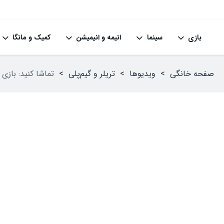
بازی
سینما
انیمه و انیمیشن
کمیک و مانگا
صفحه خانگی
>
ویدیوها
>
تریلر و گیم‌پلی
>
تماشا کنید: بازی The Legend of Heroes: Trails beyond the Horizon در غرب عرضه خواهد شد