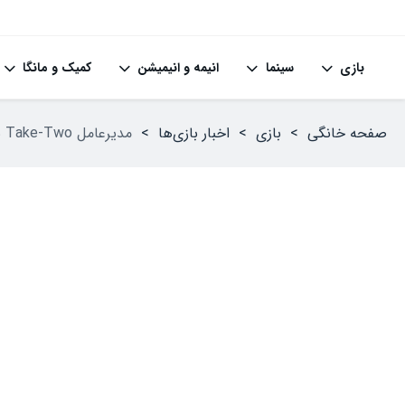
بازی
سینما
انیمه و انیمیشن
کمیک و مانگا
صفحه خانگی
>
بازی
>
اخبار بازی‌ها
>
مدیرعامل Take-Two نسبت به Nintendo Switch 2 خوشبین است، اما همه بازی‌های شرکت برای این کنسول منتشر نخواهند شد