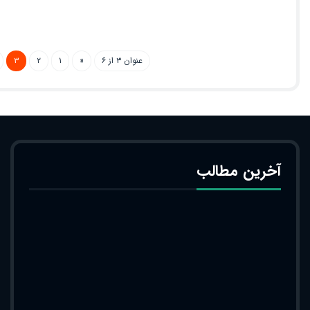
عنوان ۳ از ۶
«
۱
۲
۳
آخرین مطالب