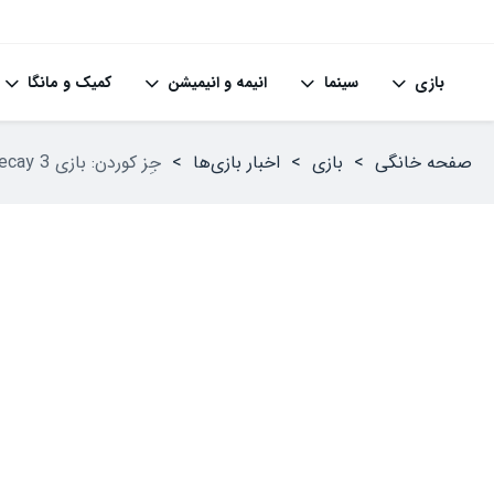
بازی
سینما
انیمه و انیمیشن
کمیک و مانگا
صفحه خانگی
>
بازی
>
اخبار بازی‌ها
>
جِز کوردن: بازی State of Decay 3 حس AAA گرفته است