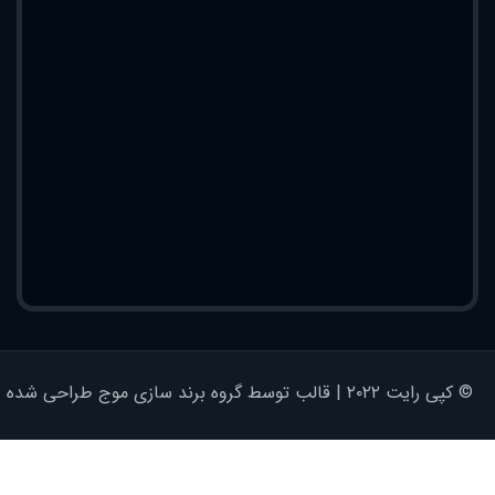
© کپی رایت ۲۰۲۲ | قالب توسط گروه برند سازی موج طراحی شده - کلیه حقوق محفوظ است | برای وردپرس طراحی شده است