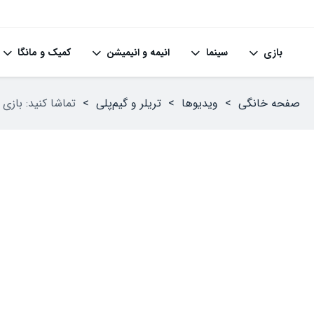
بازی
سینما
انیمه و انیمیشن
کمیک و مانگا
صفحه خانگی
>
ویدیوها
>
تریلر و گیم‌پلی
>
تماشا کنید: بازی Once Upon a KATAMARI معرفی شد؛ انتشار نسخه‌ای تازه در این مجموعه پس از ۱۴ سال