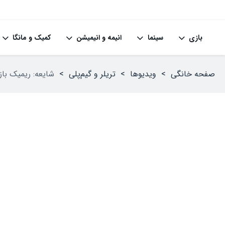
بازی
سینما
انیمه و انیمیشن
کمیک و مانگا
صفحه خانگی
>
ویدیوها
>
تریلر و گیم‌پلی
>
شایعه: ریمیک بازی Halo: Combat Evolved توسط استودیو Virtuos Studio در ح