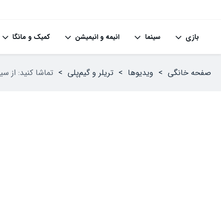
بازی
سینما
انیمه و انیمیشن
کمیک و مانگا
صفحه خانگی
>
ویدیوها
>
تریلر و گیم‌پلی
>
تماشا کنید: از سیزن‌پس بازی atal Fury: City of the Wolves