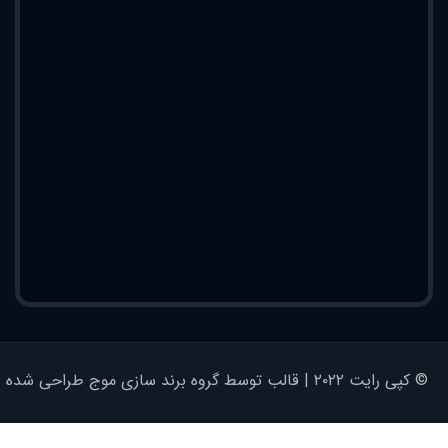
© کپی رایت ۲۰۲۲ | قالب توسط گروه برند سازی موج طراحی شده - کلیه حقوق محفوظ است | برای وردپرس طراحی شده است