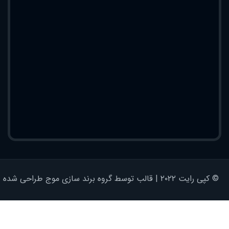
© کپی رایت ۲۰۲۲ | قالب توسط گروه برند سازی موج طراحی شده - کلیه حقوق محفوظ است | برای وردپرس طراحی شده است