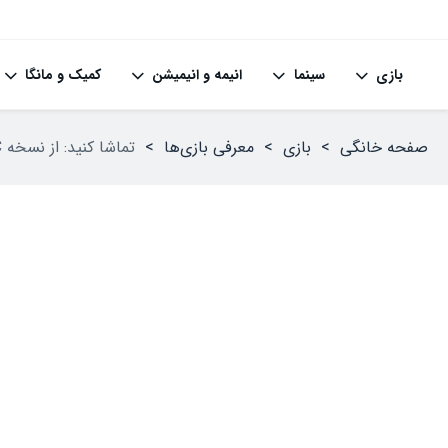
بازی
سینما
انیمه و انیمیشن
کمیک و مانگا
صفحه خانگی
>
بازی
>
معرفی بازی‌ها
>
تماشا کنید: از نسخه PC بازی The Last of Us Part II Remastered رونمایی شد